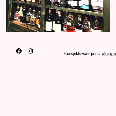
Zaprojektowane przez:
stronyma